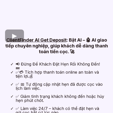
ClientFinder AI Get Deposit
: Bật AI – 🤖 AI giao
tiếp chuyên nghiệp, giúp khách dễ dàng thanh
toán tiền cọc. 🚀
📢 Đừng Để Khách Đặt Hẹn Rồi Không Đến!
💤
✅💳 Tích hợp thanh toán online an toàn và
tiện lợi.💰
✅ 📅 Tự động cập nhật hẹn đã được cọc vào
lịch làm việc.
✅ Giảm tình trạng khách không đến hoặc hủy
hẹn phút chót.
✅ Làm việc 24/7 – khách có thể đặt hẹn và
gửi cọc bất cứ lúc nào.