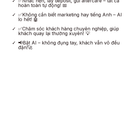
✅Nhắc hẹn, lấy deposit, gửi aftercare – tất cả
hoàn toàn tự động! 📅
✅Không cần biết marketing hay tiếng Anh – AI
lo hết! 🤖
✅Chăm sóc khách hàng chuyên nghiệp, giúp
khách quay lại thường xuyên! 💡
📢Bật AI – không đụng tay, khách vẫn vô đều
đặn!🚀