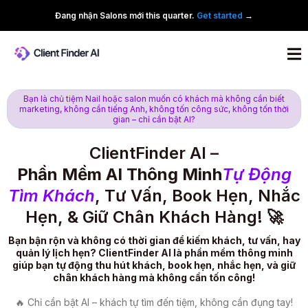
Đang nhận Salons mới this quarter.
Get started
→
Bạn là chủ tiệm Nail hoặc salon muốn có khách mà không cần biết
marketing, không cần tiếng Anh, không tốn công sức, không tốn thời
gian – chỉ cần bật AI?
ClientFinder AI –
Phần Mềm AI Thông Minh
Tự Động
Tìm Khách
, Tư Vấn, Book Hẹn, Nhắc
Hẹn, & Giữ Chân Khách Hàng! 🚀
Bạn bận rộn và không có thời gian để kiếm khách, tư vấn, hay
quản lý lịch hẹn? ClientFinder AI là phần mềm thông minh
giúp bạn tự động thu hút khách, book hẹn, nhắc hẹn, và giữ
chân khách hàng mà không cần tốn công!
🔥 Chỉ cần bật AI – khách tự tìm đến tiệm, không cần đụng tay!