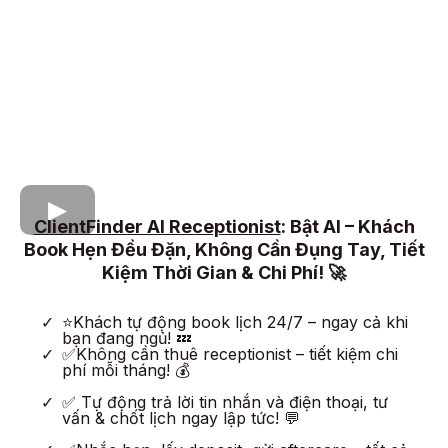
ClientFinder AI Receptionist
: Bật AI – Khách
Book Hẹn Đều Đặn, Không Cần Đụng Tay, Tiết
Kiệm Thời Gian & Chi Phí! 🚀
⭐Khách tự động book lịch 24/7 – ngay cả khi
bạn đang ngủ! 💤
✅Không cần thuê receptionist – tiết kiệm chi
phí mỗi tháng! 💰
✅ Tự động trả lời tin nhắn và điện thoại, tư
vấn & chốt lịch ngay lập tức! 💬